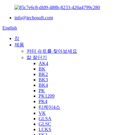
info@iechosoft.com
English
집
제품
커터 슈트를 찾아보세요
칼 절단기
AK4
BK
BK2
BK3
BK4
PK
PK1209
PK4
티케이4스
VK
GLSA
GLSC
LCKS
SK2