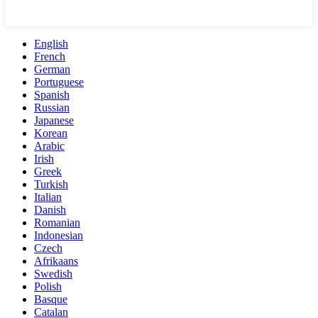
English
French
German
Portuguese
Spanish
Russian
Japanese
Korean
Arabic
Irish
Greek
Turkish
Italian
Danish
Romanian
Indonesian
Czech
Afrikaans
Swedish
Polish
Basque
Catalan