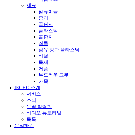
재료
알류미늄
종이
골판지
플라스틱
골판지
직물
섬유 강화 플라스틱
비닐
목재
거품
부드러운 고무
가죽
IECHO 소개
서비스
소식
무역 박람회
비디오 튜토리얼
목록
문의하기