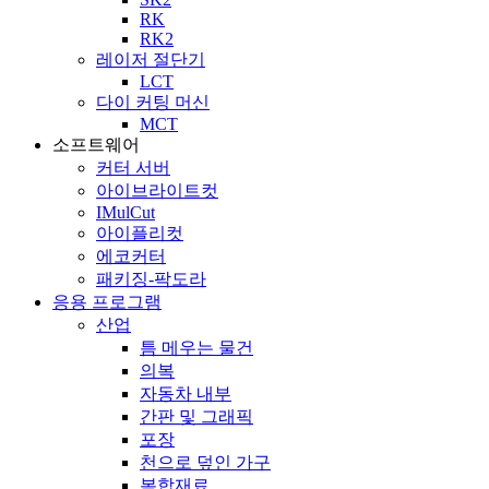
RK
RK2
레이저 절단기
LCT
다이 커팅 머신
MCT
소프트웨어
커터 서버
아이브라이트컷
IMulCut
아이플리컷
에코커터
패키징-팍도라
응용 프로그램
산업
틈 메우는 물건
의복
자동차 내부
간판 및 그래픽
포장
천으로 덮인 가구
복합재료