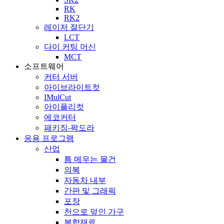
RK
RK2
레이저 절단기
LCT
다이 커팅 머신
MCT
소프트웨어
커터 서버
아이브라이트컷
IMulCut
아이플리컷
에코커터
패키징-팍도라
응용 프로그램
산업
틈 메우는 물건
의복
자동차 내부
간판 및 그래픽
포장
천으로 덮인 가구
복합재료