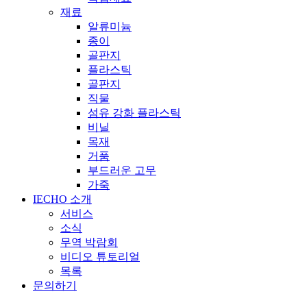
재료
알류미늄
종이
골판지
플라스틱
골판지
직물
섬유 강화 플라스틱
비닐
목재
거품
부드러운 고무
가죽
IECHO 소개
서비스
소식
무역 박람회
비디오 튜토리얼
목록
문의하기