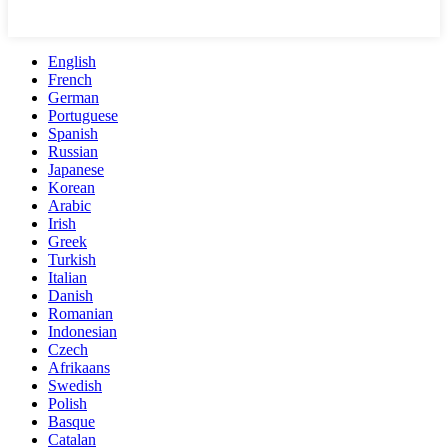
English
French
German
Portuguese
Spanish
Russian
Japanese
Korean
Arabic
Irish
Greek
Turkish
Italian
Danish
Romanian
Indonesian
Czech
Afrikaans
Swedish
Polish
Basque
Catalan