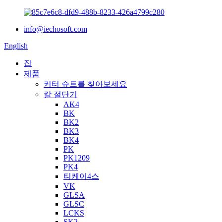
info@iechosoft.com
English
집
제품
커터 슈트를 찾아보세요
칼 절단기
AK4
BK
BK2
BK3
BK4
PK
PK1209
PK4
티케이4스
VK
GLSA
GLSC
LCKS
SK2